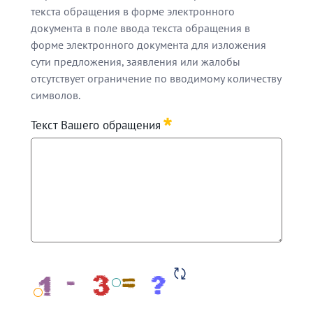
текста обращения в форме электронного
документа в поле ввода текста обращения в
форме электронного документа для изложения
сути предложения, заявления или жалобы
отсутствует ограничение по вводимому количеству
символов.
В соответствии с частью 1 статьи 7 Федерального з
Текст Вашего обращения
Обращаем Ваше внимание, что в целях объективного 
В случае, если текст Вашего обращения не позволяет
Обращаем Ваше внимание, что при написании текста 
Required