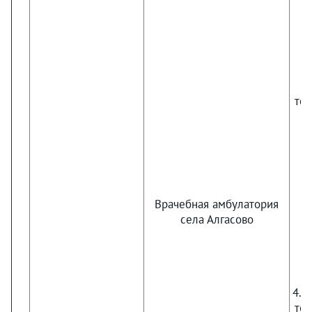
тер
Врачебная амбулатория
села Алгасово
4. 
тер