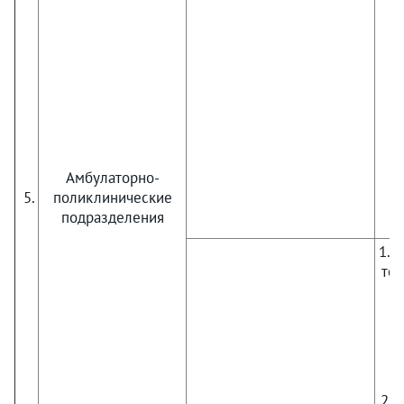
Амбулаторно-
5.
поликлинические
подразделения
1. 
тер
2. 