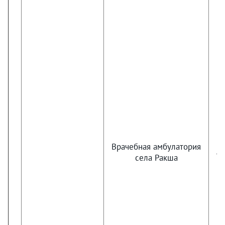
Врачебная амбулатория
те
села Ракша
п