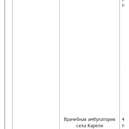
тер
те
Врачебная амбулатория
4.
села Карели
тер