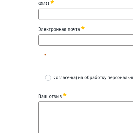
ФИО
Информация о персональных данных автор
Required
Электронная почта
Required
Согласен(а) на обработку персональ
Required
Ваш отзыв