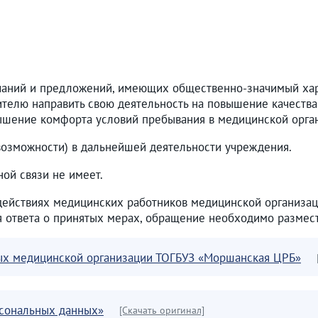
аний и предложений, имеющих общественно-значимый хар
ителю направить свою деятельность на повышение качества
ышение комфорта условий пребывания в медицинской орган
 возможности) в дальнейшей деятельности учреждения.
ой связи не имеет.
йствиях медицинских работников медицинской организаци
 ответа о принятых мерах, обращение необходимо размес
ых медицинской организации ТОГБУЗ «Моршанская ЦРБ»
рсональных данных»
[Скачать оригинал]