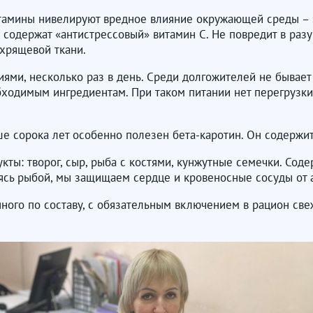
амины нивелируют вредное влияние окружающей среды – з
 содержат «антистрессовый» витамин С. Не повредит в ра
хрящевой ткани.
ми, несколько раз в день. Среди долгожителей не бывает
бходимым ингредиентам. При таком питании нет перегрузки
е сорока лет особенно полезен бета-каротин. Он содержит
ы: творог, сыр, рыба с костями, кунжутные семечки. Соде
таясь рыбой, мы защищаем сердце и кровеносные сосуды от 
ого по составу, с обязательным включением в рацион свеж