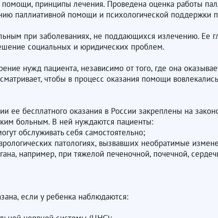
 помощи, принципы лечения. Проведена оценка работы пал
нию паллиативной помощи и психологической поддержки п
ьным при заболеваниях, не поддающихся излечению. Ее гл
решение социальных и юридических проблем.
ние нужд пациента, независимо от того, где она оказывает
атривает, чтобы в процесс оказания помощи вовлекались, к
ии ее бесплатного оказания в России закреплены на закон
ским больным. В ней нуждаются пациенты:
огут обслуживать себя самостоятельно;
еврологических патологиях, вызвавших необратимые измене
ана, например, при тяжелой печеночной, почечной, сердеч
зана, если у ребенка наблюдаются: