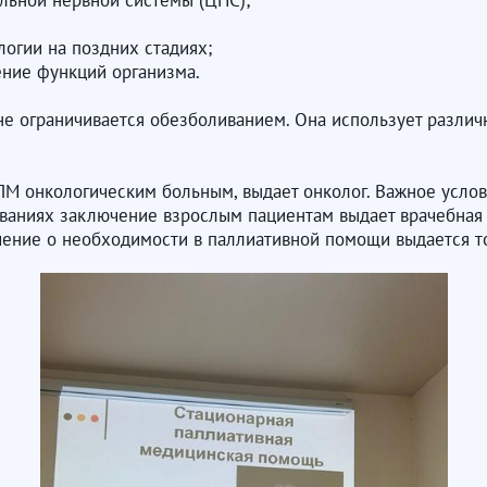
льной нервной системы (ЦНС);
огии на поздних стадиях;
ение функций организма.
не ограничивается обезболиванием. Она использует разли
 ПМ онкологическим больным, выдает онколог. Важное услов
еваниях заключение взрослым пациентам выдает врачебная
чение о необходимости в паллиативной помощи выдается т