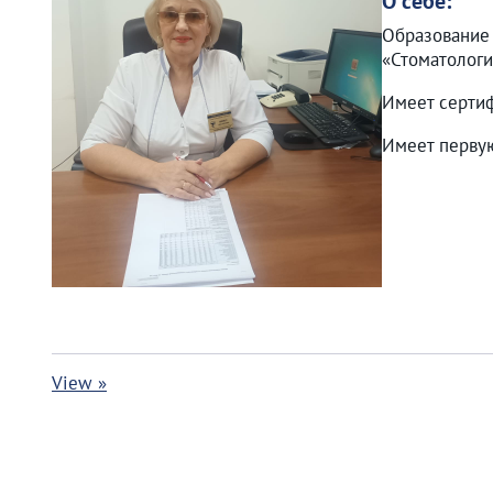
О себе:
Образование 
«Стоматологи
Имеет сертиф
Имеет первую
View »