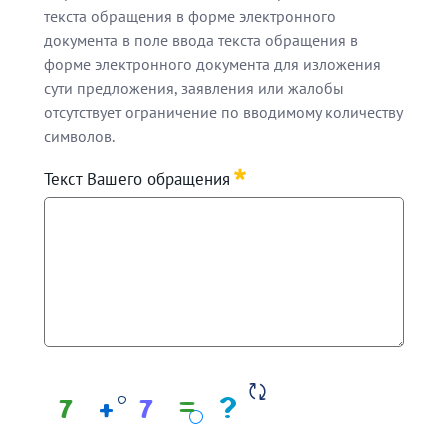
текста обращения в форме электронного
документа в поле ввода текста обращения в
форме электронного документа для изложения
сути предложения, заявления или жалобы
отсутствует ограничение по вводимому количеству
символов.
В соответствии с частью 1 статьи 7 Федерального з
Текст Вашего обращения
Обращаем Ваше внимание, что в целях объективного 
В случае, если текст Вашего обращения не позволяет
Обращаем Ваше внимание, что при написании текста 
Requis