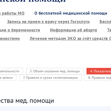
м работы МО
О бесплатной медицинской помощи
Запись на прием к врачу через Госуслуги
Бесп
ия о беременности
Информация об аборте
Т
ожностями
Лечение методом ЭКО за счёт средств
деятельности
3. Объем оказания мед. помощи
4. Показател
а записи
7. Правила и сроки госпитализации
8. Правила по
ества мед. помощи