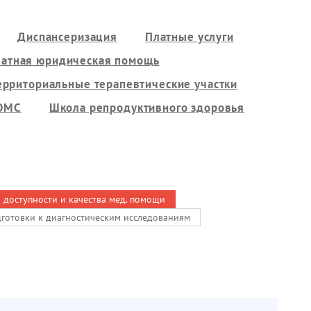
Диспансеризация
Платные услуги
латная юридическая помощь
ерриториальные терапевтические участки
 ОМС
Школа репродуктивного здоровья
ь доступности и качества мед. помощи
дготовки к диагностическим исследованиям