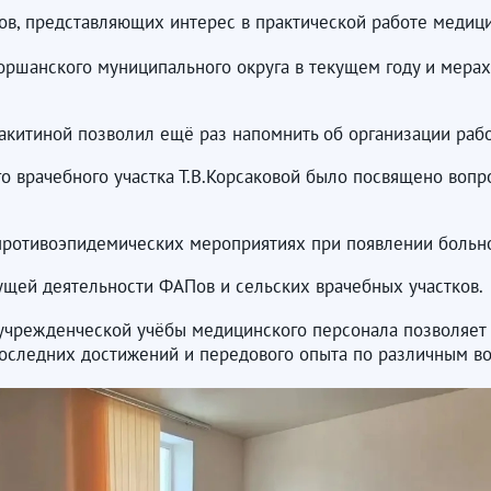
в, представляющих интерес в практической работе медици
ршанского муниципального округа в текущем году и мера
акитиной позволил ещё раз напомнить об организации раб
го врачебного участка Т.В.Корсаковой было посвящено вопр
противоэпидемических мероприятиях при появлении больно
ущей деятельности ФАПов и сельских врачебных участков.
учрежденческой учёбы медицинского персонала позволяет
 последних достижений и передового опыта по различным в