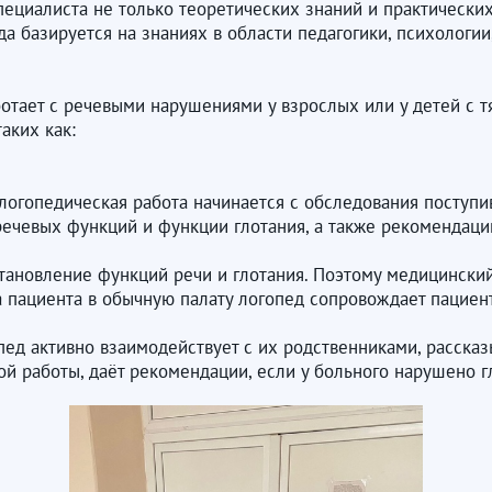
пециалиста не только теоретических знаний и практических
а базируется на знаниях в области педагогики, психологии
ботает с речевыми нарушениями у взрослых или у детей с
аких как:
огопедическая работа начинается с обследования поступи
речевых функций и функции глотания, а также рекомендаци
тановление функций речи и глотания. Поэтому медицински
 пациента в обычную палату логопед сопровождает пациен
ед активно взаимодействует с их родственниками, рассказы
й работы, даёт рекомендации, если у больного нарушено г