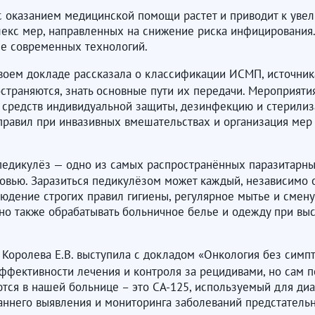
 оказанием медицинской помощи растет и приводит к увели
лекс мер, направленных на снижение риска инфицирования
ие современных технологий.
 своем докладе рассказала о классификации ИСМП, источни
остраняются, знать основные пути их передачи. Мероприя
е средств индивидуальной защиты, дезинфекцию и стерили
правил при инвазивных вмешательствах и организация ме
о педикулёз — одно из самых распространённых паразитарн
ью. Заразиться педикулёзом может каждый, независимо от 
юдение строгих правил гигиены, регулярное мытье и смену
о также обрабатывать больничное белье и одежду при высо
 Королева Е.В. выступила с докладом «Онкология без симп
ффективности лечения и контроля за рецидивами, но сам п
тся в нашей больнице – это СА-125, используемый для диа
раннего выявления и мониторинга заболеваний предстательн