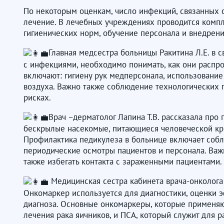
По некоторым оценкам, число инфекций, связанных с
лечение. В лечебных учреждениях проводится комп
гигиенических норм, обучение персонала и внедрен
Главная медсестра больницы Ракитина Л.Е. в
с инфекциями, необходимо понимать, как они распр
включают: гигиену рук медперсонала, использовани
воздуха. Важно также соблюдение технологических 
рисках.
Врач –дерматолог Лапина Т.В. рассказала пр
бескрылые насекомые, питающиеся человеческой кров
Профилактика педикулеза в больнице включает собл
периодические осмотры пациентов и персонала. Важн
также избегать контакта с зараженными пациентами.
Медицинская сестра кабинета врача-онколога
Онкомаркер используется для диагностики, оценки э
диагноза. Основные онкомаркеры, которые применяю
лечения рака яичников, и ПСА, который служит для 