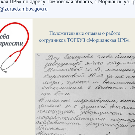
я ЦРБ» по адресу: Тамбовская область, г. Моршанск, ул. Г
@zdrav.tambov.gov.ru