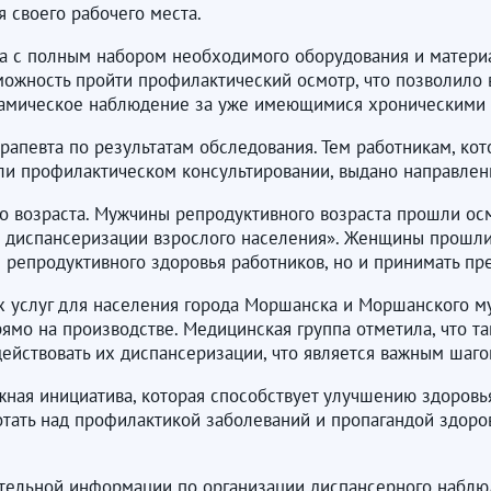
 своего рабочего места.
а с полным набором необходимого оборудования и материа
можность пройти профилактический осмотр, что позволило 
инамическое наблюдение за уже имеющимися хроническими
рапевта по результатам обследования. Тем работникам, ко
и профилактическом консультировании, выдано направлени
о возраста. Мужчины репродуктивного возраста прошли осм
 диспансеризации взрослого населения». Женщины прошли 
 репродуктивного здоровья работников, но и принимать пр
 услуг для населения города Моршанска и Моршанского му
мо на производстве. Медицинская группа отметила, что т
действовать их диспансеризации, что является важным шаг
жная инициатива, которая способствует улучшению здоров
ать над профилактикой заболеваний и пропагандой здорово
тельной информации по организации диспансерного наблю