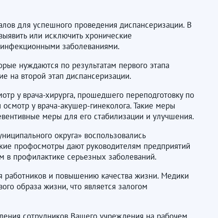
лов для успешного проведения диспансеризации. В
выявить или исключить хронические
 инфекционными заболеваниями.
торые нуждаются по результатам первого этапа
е на второй этап диспансеризации.
отр у врача-хирурга, прошедшего переподготовку по
осмотр у врача-акушер-гинеколога. Такие меры
евентивные меры для его стабилизации и улучшения.
ниципального округа» воспользовались
акие профосмотры дают руководителям предприятий
ом в профилактике серьезных заболеваний.
ья работников и повышению качества жизни. Медики
го образа жизни, что является залогом
дения сотрудников Вашего учреждения на рабочем