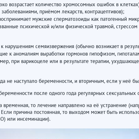
зко возрастает количество хромосомных ошибок в клетках)
заболеваниями, приёмом лекарств, контрацептивов);
воспринимает мужские сперматозоиды как патогенный микр
ызванные психической и/или физической травмой, стрессом 
 к нарушениям семяизвержения (обычно возникает в резуль
щие к аномалиям выработки гормонов гипофизом, гипоталам
мер, при варикоцеле или в результате терапии, ухудшающе
да не наступало беременности, и вторичным, если у неё б
 беременности после одного года регулярных сексуальных
а временная, то лечение направлено на её устранение (нап
 Если причина постоянная, то выходом может быть исполь
О) или инсеминации).