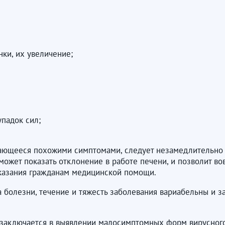
ки, их увеличение;
упадок сил;
ающееся похожими симптомами, следует незамедлительно о
может показать отклонение в работе печени, и позволит в
оказания гражданам медицинской помощи.
 болезни, течение и тяжесть заболевания вариабельны и з
.
аключается в выявлении малосимптомных форм вирусного 