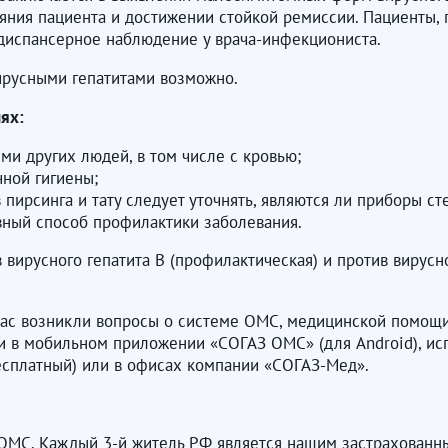
яния пациента и достижении стойкой ремиссии. Пациенты,
диспансерное наблюдение у врача-инфекциониста.
вирусными гепатитами возможно.
ях:
ми других людей, в том числе с кровью;
ной гигиены;
пирсинга и тату следует уточнять, являются ли приборы с
ный способ профилактики заболевания.
вирусного гепатита В (профилактическая) и против вирусно
вас возникли вопросы о системе ОМС, медицинской помощи 
и в мобильном приложении «СОГАЗ ОМС» (для Android), исп
бесплатный) или в офисах компании «СОГАЗ-Мед».
ОМС. Каждый 3-й житель РФ является нашим застрахованн