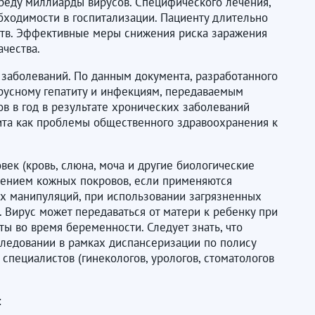
реду миллиарды вирусов. Специфического лечения,
обходимости в госпитализации. Пациенту длительно
ств. Эффективные меры снижения риска заражения
ачества.
 заболеваний. По данным документа, разработанного
русному гепатиту и инфекциям, передаваемым
в в год в результате хронических заболеваний
тита как проблемы общественного здравоохранения к
век (кровь, слюна, моча и другие биологические
ждением кожных покровов, если применяются
их манипуляций, при использовании загрязненных
 Вирус может передаваться от матери к ребенку при
ты во время беременности. Следует знать, что
следовании в рамках диспансеризации по полису
специалистов (гинекологов, урологов, стоматологов
: