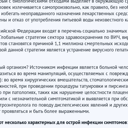
торый с биологическими отходами выделяет в окружающую с
еловек излечивается самопроизвольно, как правило, без не
 избегать неоправданного назначения лекарственных сред
ны и отказ от употребления питьевой воды неизвестного к
ссийской Федерации входят в перечень социально значимых
Глобальные стратегии сектора здравоохранения по ВИЧ, ви
итов становятся причиной 1,1 миллиона смертельных исходо
ивой данной стратегии является устранение вирусного гепа
вый организм? Источником инфекции является больной чело
аразиться во время манипуляций, осуществляемых с повре
: во время хирургических вмешательств, стоматологическ
ностей, при проведении процедуры татуировки и пирсинга.
бо при патологиях, таких как нарушение целостности плацен
 или с незначительной симптоматикой и выявляется при об
троэнтеролога по поводу диспепсических явлений и других 
ут проявляться и быть более выраженными.
ют
несколько характерных для острой инфекции симптомов