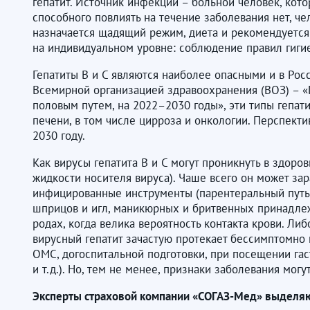
гепатит. Источник инфекции – больной человек, ко
способного повлиять на течение заболевания нет, ч
назначается щадящий режим, диета и рекомендуется
на индивидуальном уровне: соблюдение правил гигие
Гепатиты B и C являются наиболее опасными и в Ро
Всемирной организацией здравоохранения (ВОЗ) – «
половым путем, на 2022–2030 годы», эти типы гепат
печени, в том числе цирроза и онкологии. Перспект
2030 году.
Как вирусы гепатита B и C могут проникнуть в здоро
жидкости носителя вируса). Чаше всего он может з
инфицированные инструменты (парентеральный путь)
шприцов и игл, маникюрных и бритвенных принадлеж
родах, когда велика вероятность контакта крови. Ли
вирусный гепатит зачастую протекает бессимптомно
ОМС, догоспитальной подготовки, при посещении гас
и т.д.). Но, тем не менее, признаки заболевания мог
Эксперты страховой компании «СОГАЗ-Мед» выделя