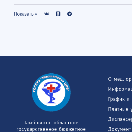
Показать »
О мед. о
Информац
График и
Платные 
Диспансе
Тамбовское областное
Документ
государственное бюджетное