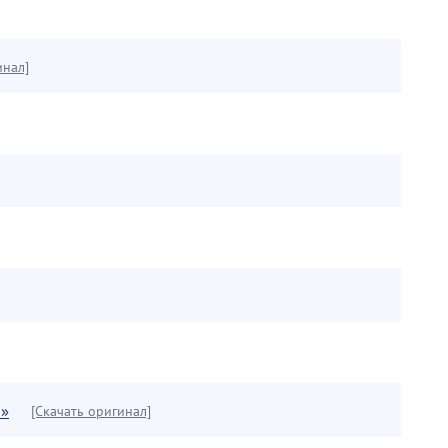
инал]
н»
[Скачать оригинал]