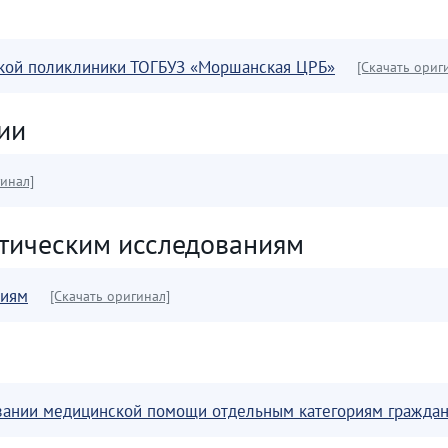
ской поликлиники ТОГБУЗ «Моршанская ЦРБ»
[Скачать ориг
ции
гинал]
стическим исследованиям
ниям
[Скачать оригинал]
азании медицинской помощи отдельным категориям гражда