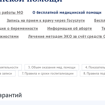
м работы МО
О бесплатной медицинской помощи
Запись на прием к врачу через Госуслуги
Бесп
ия о беременности
Информация об аборте
Т
ожностями
Лечение методом ЭКО за счёт средств
деятельности
3. Объем оказания мед. помощи
4. Показател
а записи
7. Правила и сроки госпитализации
8. Правила по
арантий