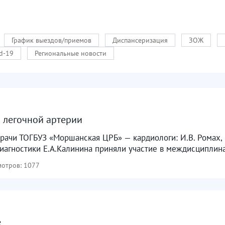
График выездов/приемов
Диспансеризация
ЗОЖ
d-19
Региональные новости
 легочной артерии
врачи ТОГБУЗ «Моршанская ЦРБ» — кардиологи: И.В. Ромах, В
агностики Е.А.Калинина приняли участие в междисциплина
отров: 1077
е