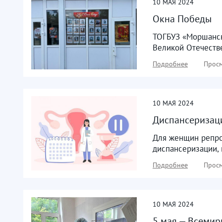
10
МАЯ
2024
Окна Победы
ТОГБУЗ «Моршанск
Великой Отечестве
Подробнее
Просм
10
МАЯ
2024
Диспансеризаци
Для женщин репро
диспансеризации, 
Подробнее
Просм
10
МАЯ
2024
5 мая — Всемир