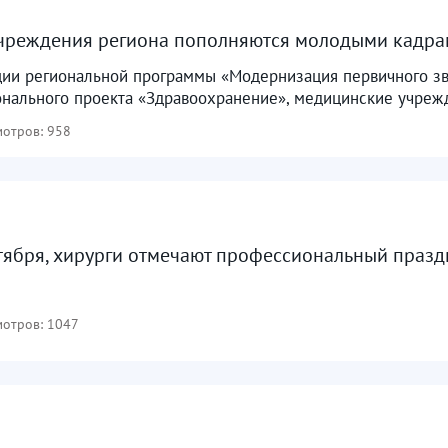
чреждения региона пополняются молодыми кадр
ции региональной программы «Модернизация первичного з
онального проекта «Здравоохранение», медицинские учрежд
отров: 958
нтября, хирурги отмечают профессиональный праз
отров: 1047