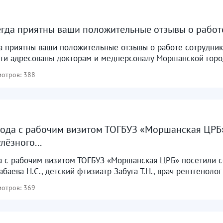
егда приятны ваши положительные отзывы о работ
да приятны ваши положительные отзывы о работе сотрудни
сти адресованы докторам и медперсоналу Моршанской город
отров: 388
года с рабочим визитом ТОГБУЗ «Моршанская ЦРБ
ёзного...
да с рабочим визитом ТОГБУЗ «Моршанская ЦРБ» посетили 
баева Н.С., детский фтизиатр Забуга Т.Н., врач рентгенолог
отров: 369