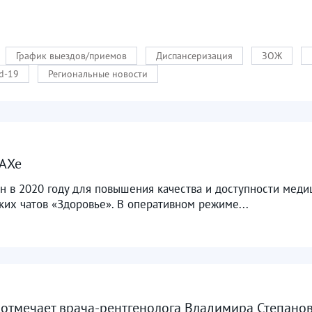
График выездов/приемов
Диспансеризация
ЗОЖ
d-19
Региональные новости
МАХе
 в 2020 году для повышения качества и доступности мед
их чатов «Здоровье». В оперативном режиме...
отмечает врача-рентгенолога Владимира Степано