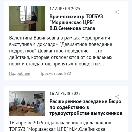
17
АПРЕЛЯ
2025
Врач-психиатр ТОГБУЗ
"Моршанская ЦРБ"
В.В.Семенова стала
участником
Валентина Васильевна в рамках мероприятия
межведомственного
выступила с докладом "Девиантное поведение
семинара...
подростков". Девиантное поведение — это
действия, которые отклоняются от социальных
норм и стандартов, принятых в обществе...
Подробнее
Просмотров: 882
16
АПРЕЛЯ
2025
Расширенное заседание Бюро
по содействию в
трудоустройстве выпускников
16 апреля 2025 года начальник отдела кадров
ТОГБУЗ "Моршанская ЦРБ" М.И.Олейникова