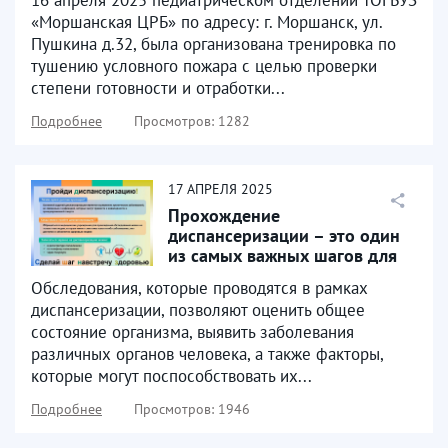
16 апреля 2025 педиатрическом отделении ТОГБУЗ
«Моршанская ЦРБ» по адресу: г. Моршанск, ул.
Пушкина д.32, была организована тренировка по
тушению условного пожара с целью проверки
степени готовности и отработки...
Подробнее
Просмотров: 1282
17
АПРЕЛЯ
2025
Прохождение
диспансеризации – это один
из самых важных шагов для
поддержания здоровья и
Обследования, которые проводятся в рамках
предупреждения...
диспансеризации, позволяют оценить общее
состояние организма, выявить заболевания
различных органов человека, а также факторы,
которые могут поспособствовать их...
Подробнее
Просмотров: 1946