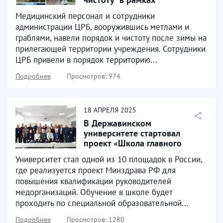
всероссийской недели
Медицинский персонал и сотрудники
субботников
администрации ЦРБ, вооружившись метлами и
граблями, навели порядок и чистоту после зимы на
прилегающей территории учреждения. Сотрудники
ЦРБ привели в порядок территорию...
Подробнее
Просмотров: 974
18
АПРЕЛЯ
2025
В Державинском
университете стартовал
проект «Школа главного
врача: регионы», в котором
Университет стал одной из 10 площадок в России,
принимает...
где реализуется проект Минздрава РФ для
повышения квалификации руководителей
медорганизаций. Обучение в школе будет
проходить по специальной образовательной...
Подробнее
Просмотров: 1280