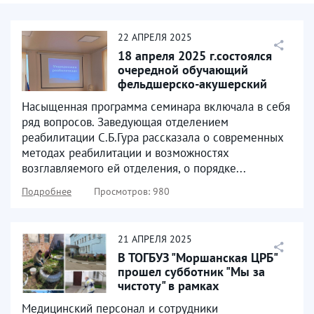
22
АПРЕЛЯ
2025
18 апреля 2025 г.состоялся
очередной обучающий
фельдшерско-акушерский
семинар для заведующих...
Насыщенная программа семинара включала в себя
ряд вопросов. Заведующая отделением
реабилитации С.Б.Гура рассказала о современных
методах реабилитации и возможностях
возглавляемого ей отделения, о порядке...
Подробнее
Просмотров: 980
21
АПРЕЛЯ
2025
В ТОГБУЗ "Моршанская ЦРБ"
прошел субботник "Мы за
чистоту" в рамках
всероссийской недели
Медицинский персонал и сотрудники
субботников