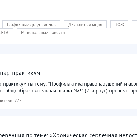
График выездов/приемов
Диспансеризация
ЗОЖ
d-19
Региональные новости
инар-практикум
р-практикум на тему: "Профилактика правонарушений и асо
я общеобразовательная школа №3" (2 корпус) прошел горо
отров: 775
еренция по теме: «Хроническая сердечная недост