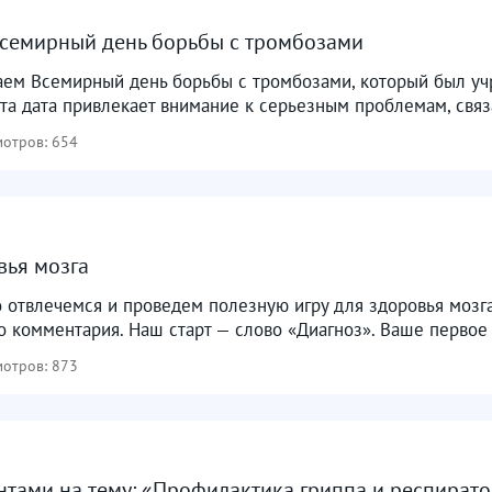
семирный день борьбы с тромбозами ​
аем Всемирный день борьбы с тромбозами, который был 
 Эта дата привлекает внимание к серьезным проблемам, связ
отров: 654
вья мозга
о отвлечемся и проведем полезную игру для здоровья моз
 комментария. Наш старт — слово «Диагноз». Ваше первое 
отров: 873
нтами на тему: «Профилактика гриппа и респират