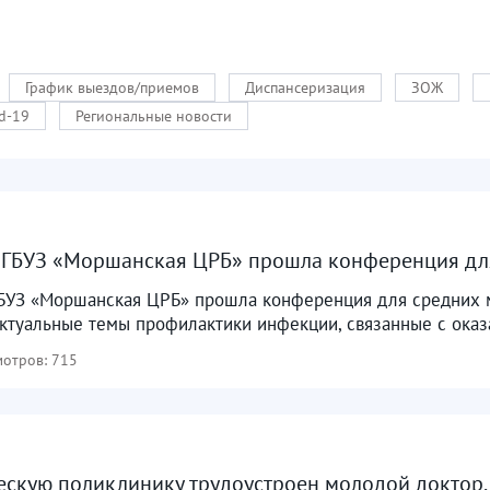
График выездов/приемов
Диспансеризация
ЗОЖ
d-19
Региональные новости
ТОГБУЗ «Моршанская ЦРБ» прошла конференция дл
БУЗ «Моршанская ЦРБ» прошла конференция для средних м
актуальные темы профилактики инфекции, связанные с ока
отров: 715
ескую поликлинику трудоустроен молодой доктор, 