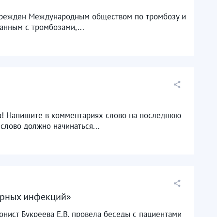
учрежден Международным обществом по тромбозу и
анным с тромбозами,...
га! Напишите в комментариях слово на последнюю
слово должно начинаться...
орных инфекций»
нист Букреева Е.В. провела беседы с пациентами