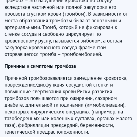
Тромбоз – это нарушение кровотока по сосуду
вследствие частичной или полной закупорки его
просвета сгустком крови (тромбом). В зависимости от
места образования тромбозы бывают венозными и
артериальными. Тромб, который не фиксирован к
стенке сосуда и свободно циркулирует по
кровеносному руслу, называется эмболом, а острая
закупорка кровеносного сосуда фрагментом
оторвавшегося тромба – тромбоэмболией.
Причины и симптомы тромбоза
Причиной тромбозовявляется замедление кровотока,
повреждение/дисфункция сосудистой стенки и
повышение свертывания крови.Риски развития
тромбозов повышаются при ожирении, сахарном
диабете, длительной гиподинамии (иммобилизации),
некоторых хирургических операциях (например, на
тазобедренных или коленных суставах, органах малого
таза), фибрилляции предсердий, беременности,
генетической предрасположенности.