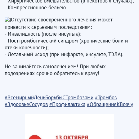
- Хирургическое вмешательство (в некоторых случаях);
- Компрессионное бельею
Отсутствие своевременного лечения может
привести к серьезным последствиям:
- Инвалидность (после инсульта);
- Посттромботический синдром (хронические боли и
отеки конечности);
- Летальный исход (при инфаркте, инсульте, ТЭЛА).
Не занимайтесь самолечением! При любых
подозрениях срочно обратитесь к врачу!
#ВсемирныйДеньБорьбыСТромбозами
#Тромбоз
#ЗдоровьеСосудов
#Профилактика
#ОбращениеКВрачу