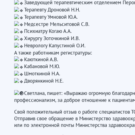
Заведующей терапевтическим отделением Перо
Терапевту Дроновой Н.Н.
Терапевту Умновой Ю.А.
Медсестре Мельситовой С.В.
Психиатру Когаю А.А.
Хирургу Зоточкиной И.В.
Неврологу Капустиной О.И.
А также работникам регистратуры:
Каюткиной А.В.
Кабановой М.Ю.
Шмоткиной Н.А.
Дворянкиной Н.Е.
Светлана, пишет: «Выражаю огромную благодарно
профессионализм, за доброе отношение к пациента
Свой положительный отзыв о работе специалистов Т
Отправив свое обращение в Министерство здравоохранен
или по электронной почты Министерства здравоохр