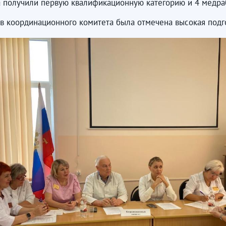
а получили первую квалификационную категорию и 4 медраб
ов координационного комитета была отмечена высокая подг