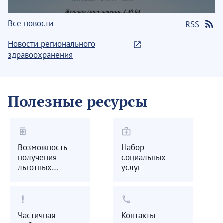
Все новости
RSS
Новости регионального
здравоохранения
Полезные ресурсы
medication
medical_services
Возможность
Набор
получения
социальных
льготных
услуг
лекарственных
препаратов
priority_high
call
Частичная
Контакты