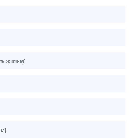
ать оригинал]
ал]