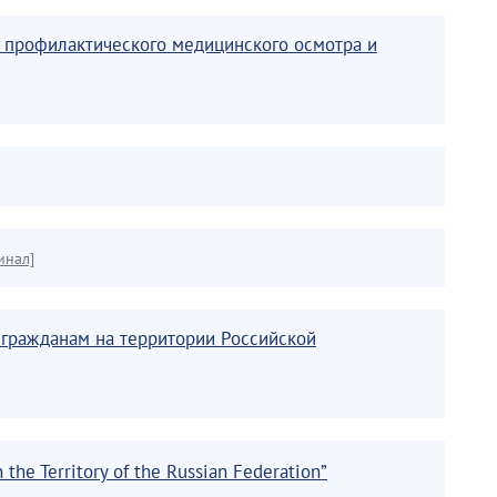
я профилактического медицинского осмотра и
инал]
 гражданам на территории Российской
 the Territory of the Russian Federation”