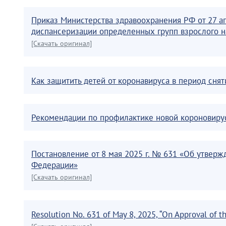
Приказ Министерства здравоохранения РФ от 27 а
диспансеризации определенных групп взрослого н
[Скачать оригинал]
Как защитить детей от коронавируса в период сня
Рекомендации по профилактике новой короновиру
Постановление от 8 мая 2025 г. № 631 «Об утвер
Федерации»
[Скачать оригинал]
Resolution No. 631 of May 8, 2025, “On Approval of t