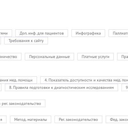
тями
Доп. инф. для пациентов
Инфографика
Паллиат
Требования к сайту
вничество
Персональные данные
Платные услуги
Пра
зания мед. помощи
4. Показатель доступности и качества мед. п
8. Правила подготовки к диагностическим исследованиям
9
и рег. законодательство
ия
Метод. материалы
Рег. законодательство
Фед. зако