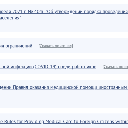
преля 2021 г. № 404н "Об утверждении порядка проведени
аселения"
тия ограничений
[Скачать оригинал]
сной инфекции (СOVID-19) среди работников
[Скачать ориг
ждении Правил оказания медицинской помощи иностранным
he Rules for Providing Medical Care to Foreign Citizens within