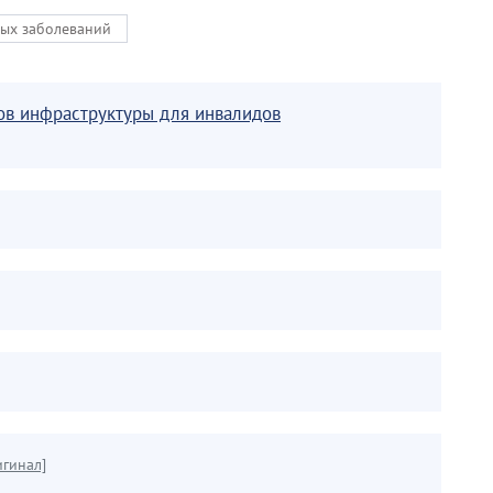
ых заболеваний
тов инфраструктуры для инвалидов
игинал]