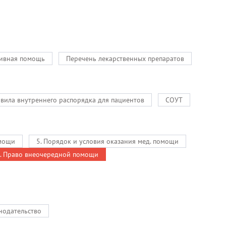
ивная помощь
Перечень лекарственных препаратов
вила внутреннего распорядка для пациентов
СОУТ
омощи
5. Порядок и условия оказания мед. помощи
. Право внеочередной помощи
нодательство