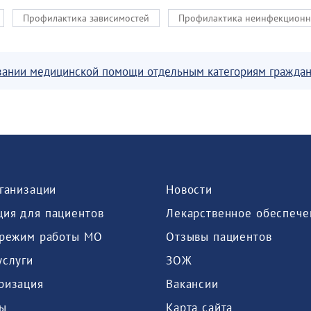
Профилактика зависимостей
Профилактика неинфекционн
азании медицинской помощи отдельным категориям гражда
рганизации
Новости
ия для пациентов
Лекарственное обеспече
 режим работы МО
Отзывы пациентов
услуги
ЗОЖ
ризация
Вакансии
ы
Карта сайта