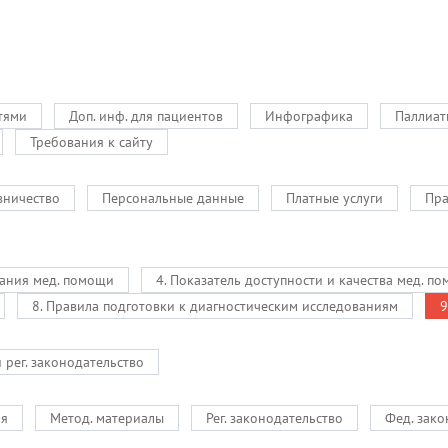
тями
Доп. инф. для пациентов
Инфографика
Паллиат
Требования к сайту
вничество
Персональные данные
Платные услуги
Пра
зания мед. помощи
4. Показатель доступности и качества мед. п
8. Правила подготовки к диагностическим исследованиям
9
и рег. законодательство
ия
Метод. материалы
Рег. законодательство
Фед. зако