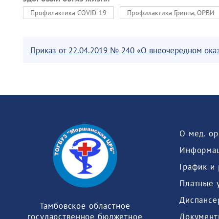
Профилактика COVID-19
Профилактика Гриппа, ОРВИ
Приказ от 22.04.2019 № 240 «О внеочередном ок
О мед. о
Информац
График и
Платные 
Диспансе
Тамбовское областное
Документ
государственное бюджетное