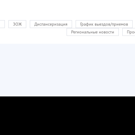
и
ЗОЖ
Диспансеризация
График выездов/приемов
Региональные новости
Про