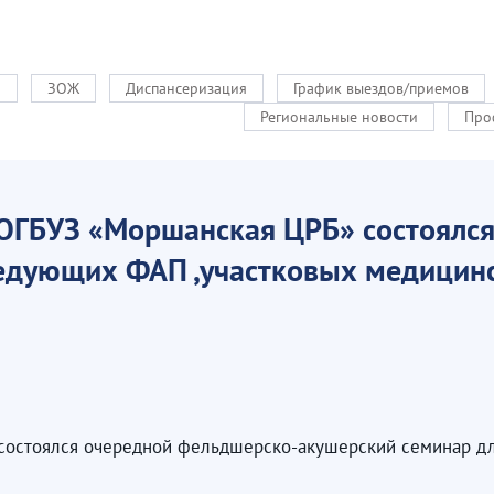
и
ЗОЖ
Диспансеризация
График выездов/приемов
Региональные новости
Про
в ТОГБУЗ «Моршанская ЦРБ» состоял
едующих ФАП ,участковых медицинс
Б» состоялся очередной фельдшерско-акушерский семинар 