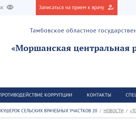
их
Записаться на прием к врачу
Тамбовское областное государств
ПРОТИВОДЕЙСТВИЕ КОРРУПЦИИ
КОНТАКТЫ
СПЕ
20 МАРТА 2026 ГОДА В ТОГБУЗ «МОРШАНСКАЯ ЦРБ» СОСТОЯЛСЯ ОЧЕРЕДНОЙ ФЕЛЬДШЕРСКО-АКУШЕРСКИЙ СЕМИНАР ДЛЯ ЗАВЕДУЮЩИХ ФАП ,УЧАСТКОВЫХ МЕДИЦИНСКИХ СЕСТЁР И АКУШЕРОК СЕЛЬСКИХ ВРАЧЕБНЫХ УЧАСТКОВ
НОВОСТИ
Т