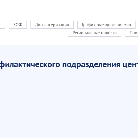
и
ЗОЖ
Диспансеризация
График выездов/приемов
Региональные новости
Про
офилактического подразделения це