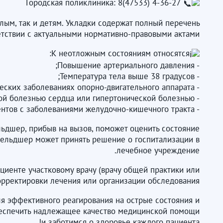
Городская поликлиника: 8(47533) 4-36-27
м, так и детям. Укладки содержат полный перечень
тствии с актуальными нормативно-правовыми актами.
К неотложным состояниям относятся:
- Повышение артериального давления;
- Температура тела выше 38 градусов;
- Острые боли в позвоночнике и суставах при хронических заболеваниях опорно-двигательного аппарата;
- Болевые ощущения за грудиной у пациентов с ишемической болезнью сердца или гипертонической болезнью;
- Боли в области живота у пациентов с заболеваниями желудочно-кишечного тракта.
льдшер, прибыв на вызов, поможет оценить состояние
фельдшер может принять решение о госпитализации в
лечебное учреждение.
енте участковому врачу (врачу общей практики или
рректировки лечения или организации обследования.
я эффективного реагирования на острые состояния и
беспечить надлежащее качество медицинской помощи
и заботимся о здоровье каждого пациента!