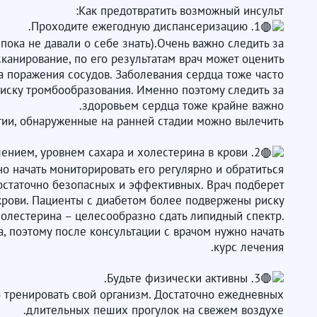
Как предотвратить возможный инсульт:
1. Проходите ежегодную диспансеризацию.
ока не давали о себе знать).Очень важно следить за
канирование, по его результатам врач может оценить
за поражения сосудов. Заболевания сердца тоже часто
риску тромбообразования. Именно поэтому следить за
здоровьем сердца тоже крайне важно.
гии, обнаруженные на ранней стадии можно вылечить.
2. Следите за своим давлением, уровнем сахара и холестерина в крови.
о начать мониторировать его регулярно и обратиться
остаточно безопасных и эффективных. Врач подберет
крови. Пациенты с диабетом более подвержены риску
холестерина – целесообразно сдать липидный спектр.
 поэтому после консультации с врачом нужно начать
курс лечения.
3. Будьте физически активны.
о тренировать свой организм. Достаточно ежедневных
длительных пеших прогулок на свежем воздухе.