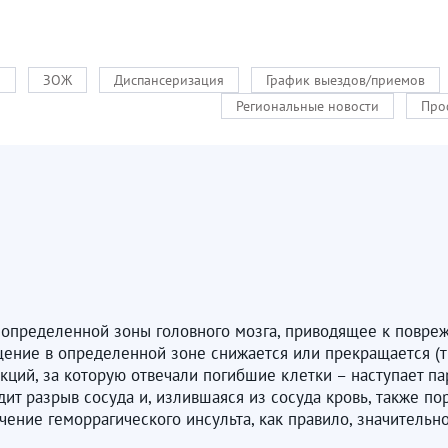
и
ЗОЖ
Диспансеризация
График выездов/приемов
Региональные новости
Про
определенной зоны головного мозга, приводящее к повреж
щение в определенной зоне снижается или прекращается (тр
нкций, за которую отвечали погибшие клетки – наступает п
ит разрыв сосуда и, излившаяся из сосуда кровь, также по
чение геморрагического инсульта, как правило, значительно