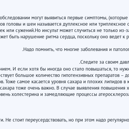
бследовании могут выявиться первые симптомы, (которые п
ов головы и шеи называется дуплексное или триплексное с
ек или сужений.Но инсульт может случиться не только из-
ожет быть нарушение ритма сердца, поскольку оно ведет к 
Надо помнить, что многие заболевания и патоло
ием. И если хотя бы иногда оно стало повышаться, то нужн
ествует большое количество гипотензивных препаратов – д
. Тоже самое касается уровня сахара и плохих липидов в 
 сахара тоже очень важно. В случае выявления повышения 
ень холестерина и замедляющие процессы атеросклероза,
и. Не стоит переусердствовать, но при этом надо регулярн