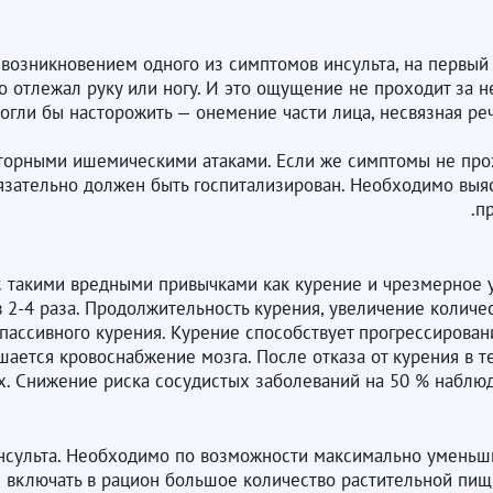
возникновением одного из симптомов инсульта, на первый 
о отлежал руку или ногу. И это ощущение не проходит за не
огли бы насторожить — онемение части лица, несвязная реч
торными ишемическими атаками. Если же симптомы не проход
зательно должен быть госпитализирован. Необходимо выясн
п
я с такими вредными привычками как курение и чрезмерное
 2-4 раза. Продолжительность курения, увеличение количес
пассивного курения. Курение способствует прогрессиров
ается кровоснабжение мозга. После отказа от курения в те
. Снижение риска сосудистых заболеваний на 50 % наблюда
нсульта. Необходимо по возможности максимально уменьши
 включать в рацион большое количество растительной пищи